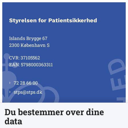
Styrelsen for Patientsikkerhed
Islands Brygge 67
2300 København S
CVR: 37105562
EAN: 5798000363311
72 28 66 00
stps@stps.dk
Du bestemmer over dine
Se alle kontaktnumre
data