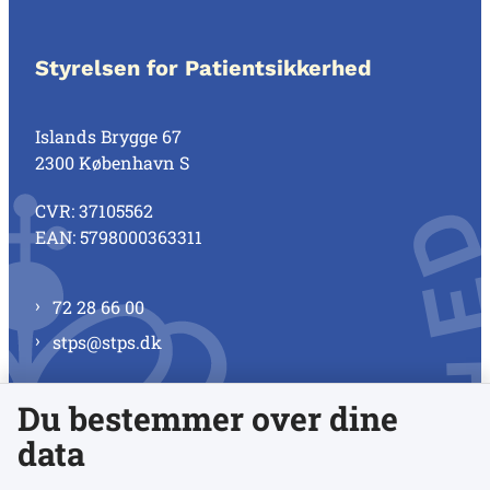
Styrelsen for Patientsikkerhed
Islands Brygge 67
2300 København S
CVR: 37105562
EAN: 5798000363311
72 28 66 00
stps@stps.dk
Du bestemmer over dine
Se alle kontaktnumre
data