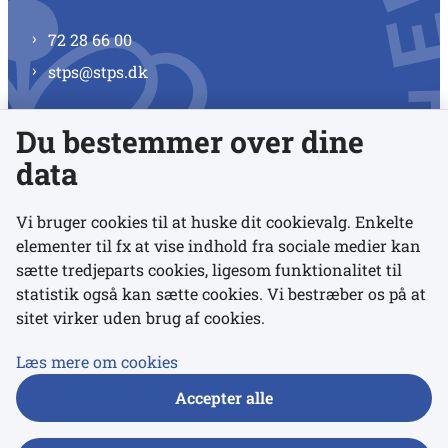
72 28 66 00
stps@stps.dk
Du bestemmer over dine
Se alle kontaktnumre
data
Vi bruger cookies til at huske dit cookievalg. Enkelte
elementer til fx at vise indhold fra sociale medier kan
Links
sætte tredjeparts cookies, ligesom funktionalitet til
statistik også kan sætte cookies. Vi bestræber os på at
sitet virker uden brug af cookies.
Udgivelser
Tilgængelighedserklæring
Læs mere om cookies
Data- og privatlivspolitik
Accepter alle
Cookies