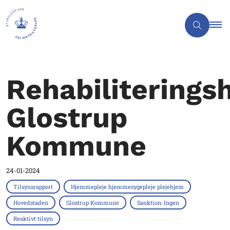
Rehabiliterings
Glostrup
Kommune
24-01-2024
Tilsynsrapport
Hjemmepleje hjemmesygepleje plejehjem
Hovedstaden
Glostrup Kommune
Sanktion: Ingen
Reaktivt tilsyn