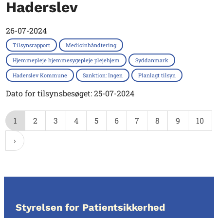
Haderslev
26-07-2024
Tilsynsrapport
Medicinhåndtering
Hjemmepleje hjemmesygepleje plejehjem
Syddanmark
Haderslev Kommune
Sanktion: Ingen
Planlagt tilsyn
Dato for tilsynsbesøget: 25-07-2024
1
2
3
4
5
6
7
8
9
10
Styrelsen for Patientsikkerhed