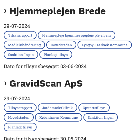
Hjemmeplejen Brede
29-07-2024
Tilsynsrapport
Hjemmepleje hjemmesygepleje plejehjem
Medicinhåndtering
Hovedstaden
Lyngby-Taarbæk Kommune
Sanktion: Ingen
Planlagt tilsyn
Dato for tilsynsbesøget: 03-06-2024
GravidScan ApS
29-07-2024
Tilsynsrapport
Jordemoderklinik
Opstartstilsyn
Hovedstaden
Københavns Kommune
Sanktion: Ingen
Planlagt tilsyn
Dato for tilsynsbesøget: 30-05-2024