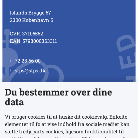
Islands Brygge 67
2300 København S
CVR: 37105562
EAN: 5798000363311
72 28 66 00
stps@stps.dk
Du bestemmer over dine
Se alle kontaktnumre
data
Vi bruger cookies til at huske dit cookievalg. Enkelte
elementer til fx at vise indhold fra sociale medier kan
Links
sætte tredjeparts cookies, ligesom funktionalitet til