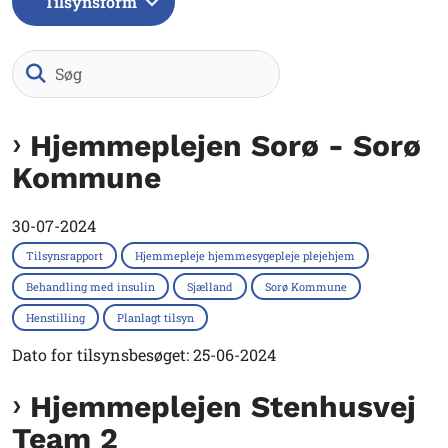
Tilsynsform
Søg
Hjemmeplejen Sorø - Sorø
Kommune
30-07-2024
Tilsynsrapport
Hjemmepleje hjemmesygepleje plejehjem
Behandling med insulin
Sjælland
Sorø Kommune
Henstilling
Planlagt tilsyn
Dato for tilsynsbesøget: 25-06-2024
Hjemmeplejen Stenhusvej
Team 2