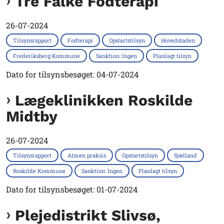
Tre Falke Fodterapi
26-07-2024
Tilsynsrapport
Fodterapi
Opstartstilsyn
Hovedstaden
Frederiksberg Kommune
Sanktion: Ingen
Planlagt tilsyn
Dato for tilsynsbesøget: 04-07-2024
Lægeklinikken Roskilde
Midtby
26-07-2024
Tilsynsrapport
Almen praksis
Opstartstilsyn
Sjælland
Roskilde Kommune
Sanktion: Ingen
Planlagt tilsyn
Dato for tilsynsbesøget: 01-07-2024
Plejedistrikt Slivsø,