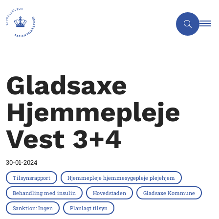
Gladsaxe
Hjemmepleje
Vest 3+4
30-01-2024
Tilsynsrapport
Hjemmepleje hjemmesygepleje plejehjem
Behandling med insulin
Hovedstaden
Gladsaxe Kommune
Sanktion: Ingen
Planlagt tilsyn