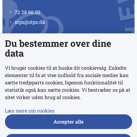
72 28 66 00
stps@stps.dk
Du bestemmer over dine
Se alle kontaktnumre
data
Vi bruger cookies til at huske dit cookievalg. Enkelte
elementer til fx at vise indhold fra sociale medier kan
Links
sætte tredjeparts cookies, ligesom funktionalitet til
statistik også kan sætte cookies. Vi bestræber os på at
sitet virker uden brug af cookies.
Udgivelser
Tilgængelighedserklæring
Læs mere om cookies
Data- og privatlivspolitik
Accepter alle
Cookies