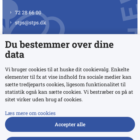
72 28 66 00
stps@stps.dk
Du bestemmer over dine
Se alle kontaktnumre
data
Vi bruger cookies til at huske dit cookievalg. Enkelte
elementer til fx at vise indhold fra sociale medier kan
Links
sætte tredjeparts cookies, ligesom funktionalitet til
statistik også kan sætte cookies. Vi bestræber os på at
sitet virker uden brug af cookies.
Udgivelser
Tilgængelighedserklæring
Læs mere om cookies
Data- og privatlivspolitik
Accepter alle
Cookies