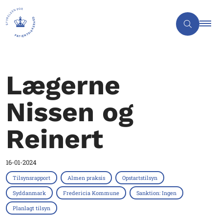
Lægerne
Nissen og
Reinert
16-01-2024
Tilsynsrapport
Almen praksis
Opstartstilsyn
Syddanmark
Fredericia Kommune
Sanktion: Ingen
Planlagt tilsyn