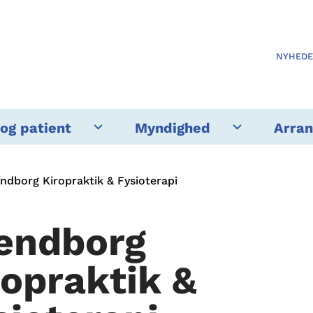
NYHED
og patient
Myndighed
Arra
ndborg Kiropraktik & Fysioterapi
endborg
ropraktik &