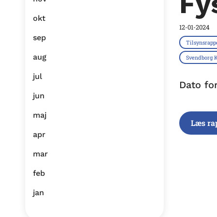
Fy
okt
12-01-2024
sep
Tilsynsrapp
aug
Svendborg
jul
Dato fo
jun
maj
Læs ra
apr
mar
feb
jan