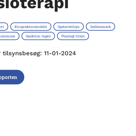
sioterapi
ort
Kiropraktorområdet
Opstartstilsyn
Syddanmark
 Kommune
Sanktion: Ingen
Planlagt tilsyn
r tilsynsbesøg: 11-01-2024
pporten