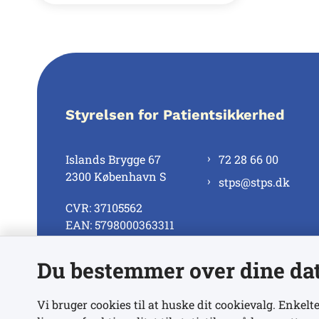
Styrelsen for Patientsikkerhed
Islands Brygge 67
72 28 66 00
2300 København S
stps@stps.dk
CVR: 37105562
EAN: 5798000363311
Du bestemmer over dine da
Se alle kontaktnumre
Vi bruger cookies til at huske dit cookievalg. Enkelte