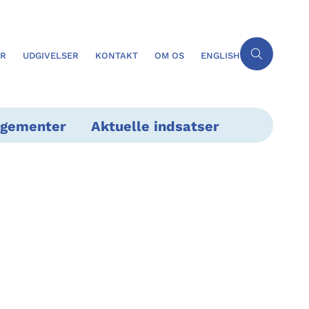
ER
UDGIVELSER
KONTAKT
OM OS
ENGLISH
ngementer
Aktuelle indsatser