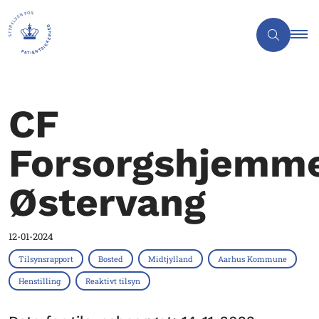
CF
Forsorgshjemm
Østervang
12-01-2024
Tilsynsrapport
Bosted
Midtjylland
Aarhus Kommune
Henstilling
Reaktivt tilsyn