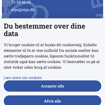
72 28 66 00
stps@stps.dk
Du bestemmer over dine
Se alle kontaktnumre
data
Vi bruger cookies til at huske dit cookievalg. Enkelte
elementer til fx at vise indhold fra sociale medier kan
Links
sætte tredjeparts cookies, ligesom funktionalitet til
statistik også kan sætte cookies. Vi bestræber os på at
sitet virker uden brug af cookies.
Udgivelser
Tilgængelighedserklæring
Læs mere om cookies
Data- og privatlivspolitik
Accepter alle
Cookies
Afvis alle