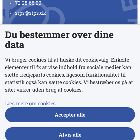
72 28 66 00
stps@stps.dk
Du bestemmer over dine
Se alle kontaktnumre
data
Vi bruger cookies til at huske dit cookievalg. Enkelte
elementer til fx at vise indhold fra sociale medier kan
Links
sætte tredjeparts cookies, ligesom funktionalitet til
statistik også kan sætte cookies. Vi bestræber os på at
sitet virker uden brug af cookies.
Udgivelser
Tilgængelighedserklæring
Læs mere om cookies
Data- og privatlivspolitik
Accepter alle
Cookies
Afvis alle