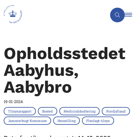
Opholdsstedet
Aabyhus,
Aabybro
19-01-2024
Tilsynsrapport
Bosted
Medicinhåndtering
Nordjylland
Jammerbugt Kommune
Henstilling
Planlagt tilsyn