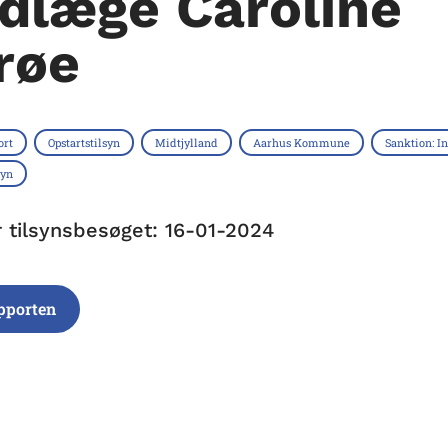
dlæge Caroline
røe
ort
Opstartstilsyn
Midtjylland
Aarhus Kommune
Sanktion: I
syn
r tilsynsbesøget: 16-01-2024
pporten