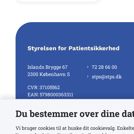
Styrelsen for Patientsikkerhed
Islands Brygge 67
72 28 66 00
2300 København S
stps@stps.dk
CVR: 37105562
EAN: 5798000363311
Du bestemmer over dine da
Se alle kontaktnumre
Vi bruger cookies til at huske dit cookievalg. Enkelte