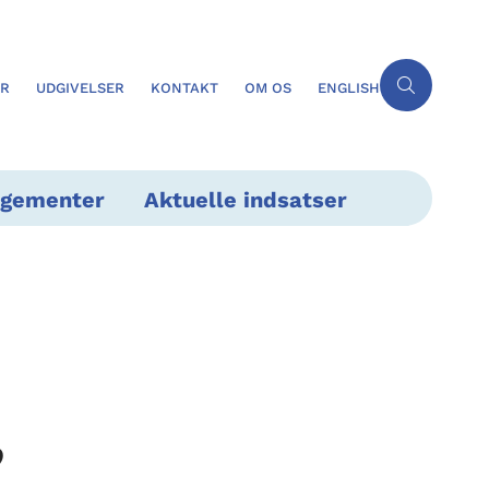
ER
UDGIVELSER
KONTAKT
OM OS
ENGLISH
ngementer
Aktuelle indsatser
,