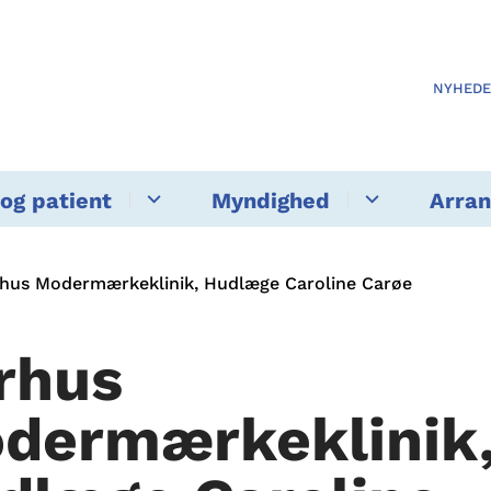
NYHED
og patient
Myndighed
Arra
hus Modermærkeklinik, Hudlæge Caroline Carøe
rhus
dermærkeklinik