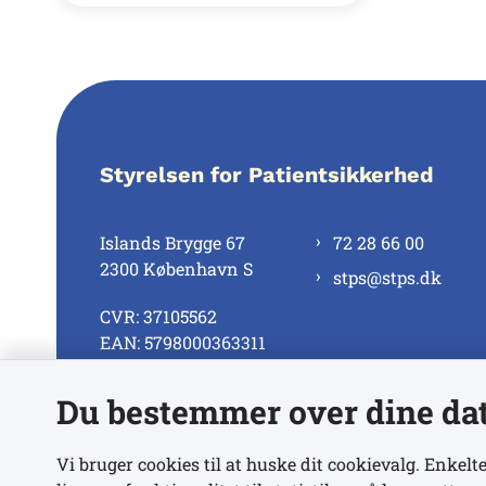
Styrelsen for Patientsikkerhed
Islands Brygge 67
72 28 66 00
2300 København S
stps@stps.dk
CVR: 37105562
EAN: 5798000363311
Du bestemmer over dine da
Se alle kontaktnumre
Vi bruger cookies til at huske dit cookievalg. Enkelte