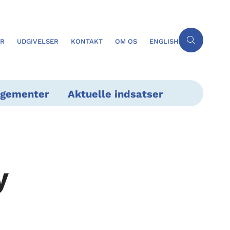
ER
UDGIVELSER
KONTAKT
OM OS
ENGLISH
ngementer
Aktuelle indsatser
y