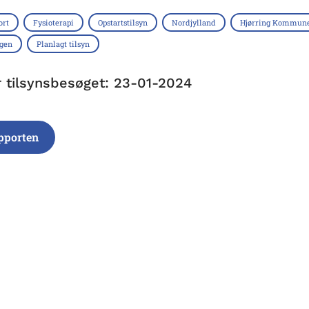
ort
Fysioterapi
Opstartstilsyn
Nordjylland
Hjørring Kommun
ngen
Planlagt tilsyn
r tilsynsbesøget: 23-01-2024
pporten