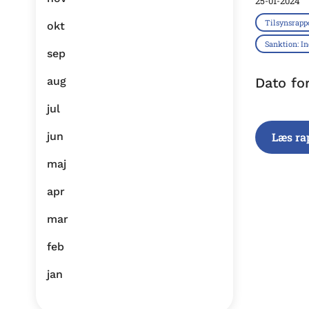
25-01-2024
Tilsynsrapp
okt
Sanktion: I
sep
aug
Dato fo
jul
jun
Læs ra
maj
apr
mar
feb
jan