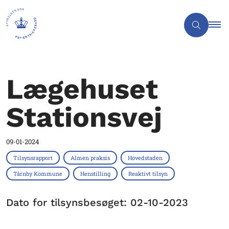
Lægehuset
Stationsvej
09-01-2024
Tilsynsrapport
Almen praksis
Hovedstaden
Tårnby Kommune
Henstilling
Reaktivt tilsyn
Dato for tilsynsbesøget: 02-10-2023