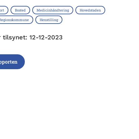
ort
Bosted
Medicinhåndtering
Hovedstaden
 Regionskommune
Henstilling
 tilsynet: 12-12-2023
pporten