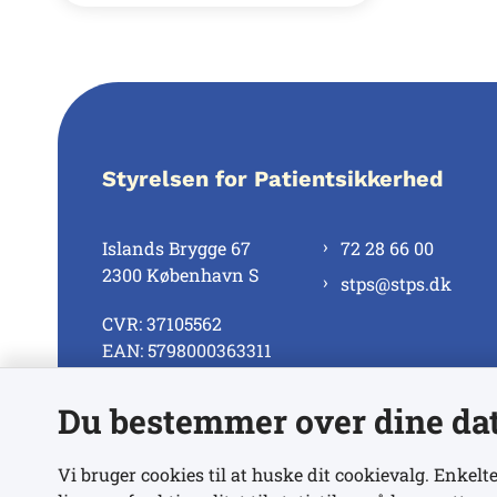
Styrelsen for Patientsikkerhed
Islands Brygge 67
72 28 66 00
2300 København S
stps@stps.dk
CVR: 37105562
EAN: 5798000363311
Du bestemmer over dine da
Se alle kontaktnumre
Vi bruger cookies til at huske dit cookievalg. Enkelte