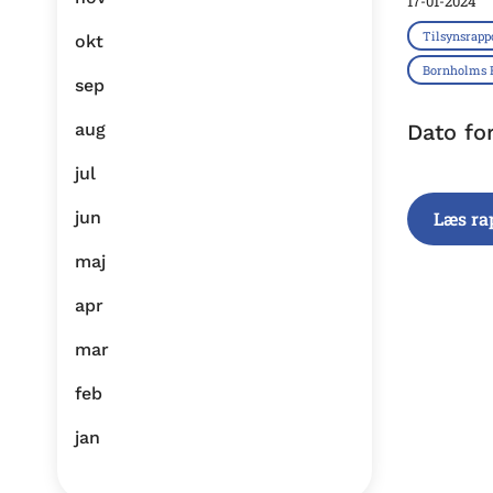
17-01-2024
Tilsynsrapp
okt
Bornholms
sep
aug
Dato for
jul
jun
Læs ra
maj
apr
mar
feb
jan