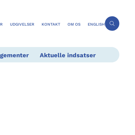
ER
UDGIVELSER
KONTAKT
OM OS
ENGLISH
ngementer
Aktuelle indsatser