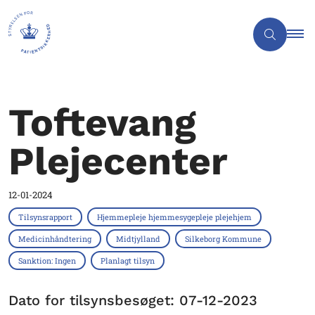
Toftevang
Plejecenter
12-01-2024
Tilsynsrapport
Hjemmepleje hjemmesygepleje plejehjem
Medicinhåndtering
Midtjylland
Silkeborg Kommune
Sanktion: Ingen
Planlagt tilsyn
Dato for tilsynsbesøget: 07-12-2023