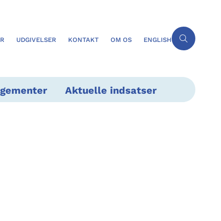
ER
UDGIVELSER
KONTAKT
OM OS
ENGLISH
ngementer
Aktuelle indsatser