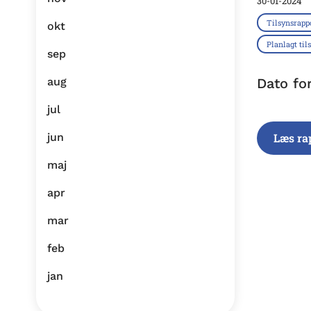
30-01-2024
Tilsynsrapp
okt
Planlagt til
sep
aug
Dato fo
jul
jun
Læs ra
maj
apr
mar
feb
jan