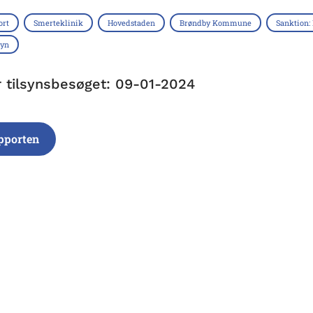
ort
Smerteklinik
Hovedstaden
Brøndby Kommune
Sanktion:
syn
r tilsynsbesøget: 09-01-2024
pporten