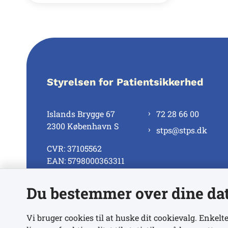
Styrelsen for Patientsikkerhed
Islands Brygge 67
72 28 66 00
2300 København S
stps@stps.dk
CVR: 37105562
EAN: 5798000363311
Du bestemmer over dine da
Se alle kontaktnumre
Vi bruger cookies til at huske dit cookievalg. Enkelte