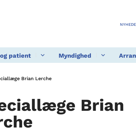
NYHED
og patient
Myndighed
Arra
ciallæge Brian Lerche
eciallæge Brian
rche