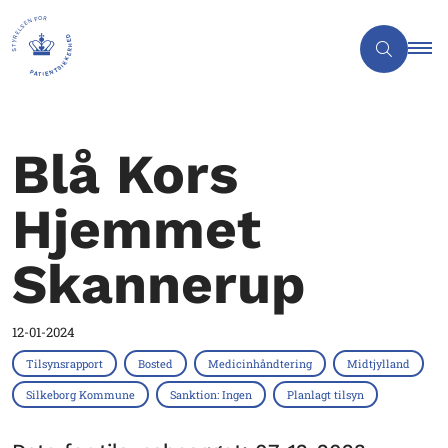
Blå Kors
Hjemmet
Skannerup
12-01-2024
Tilsynsrapport
Bosted
Medicinhåndtering
Midtjylland
Silkeborg Kommune
Sanktion: Ingen
Planlagt tilsyn