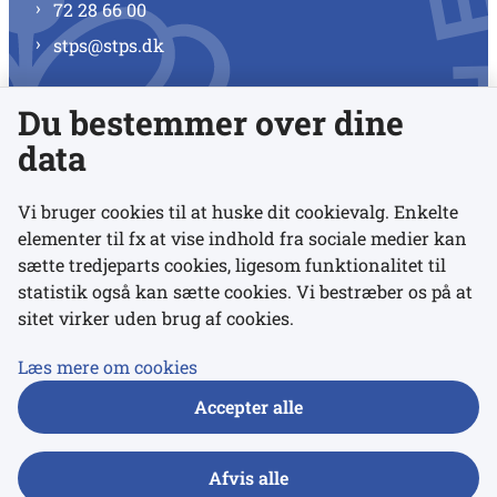
72 28 66 00
stps@stps.dk
Du bestemmer over dine
Se alle kontaktnumre
data
Vi bruger cookies til at huske dit cookievalg. Enkelte
elementer til fx at vise indhold fra sociale medier kan
Links
sætte tredjeparts cookies, ligesom funktionalitet til
statistik også kan sætte cookies. Vi bestræber os på at
sitet virker uden brug af cookies.
Udgivelser
Tilgængelighedserklæring
Læs mere om cookies
Data- og privatlivspolitik
Accepter alle
Cookies
Afvis alle