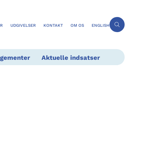
ER
UDGIVELSER
KONTAKT
OM OS
ENGLISH
ngementer
Aktuelle indsatser