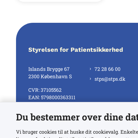
Styrelsen for Patientsikkerhed
Islands Brygge 67
72 28 66 00
2300 København S
stps@stps.dk
CVR: 37105562
EAN: 5798000363311
Du bestemmer over dine da
Se alle kontaktnumre
Vi bruger cookies til at huske dit cookievalg. Enkelte