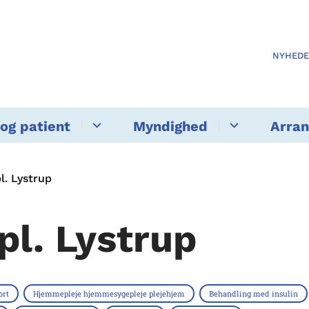
NYHED
og patient
Myndighed
Arra
pl. Lystrup
pl. Lystrup
ort
Hjemmepleje hjemmesygepleje plejehjem
Behandling med insulin