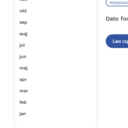
Midtjylland
okt
Dato fo
sep
aug
Læs ra
jul
jun
maj
apr
mar
feb
jan