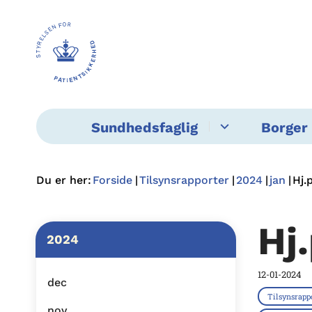
Sundhedsfaglig
Borger 
Du er her:
Forside
Tilsynsrapporter
2024
jan
Hj.
Hj.
2024
12-01-2024
dec
Tilsynsrapp
nov