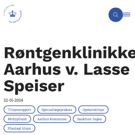
Røntgenklinikk
Aarhus v. Lasse
Speiser
22-01-2024
Tilsynsrapport
Speciallægepraksis
Opstartstilsyn
Midtjylland
Aarhus Kommune
Sanktion: Ingen
Planlagt tilsyn