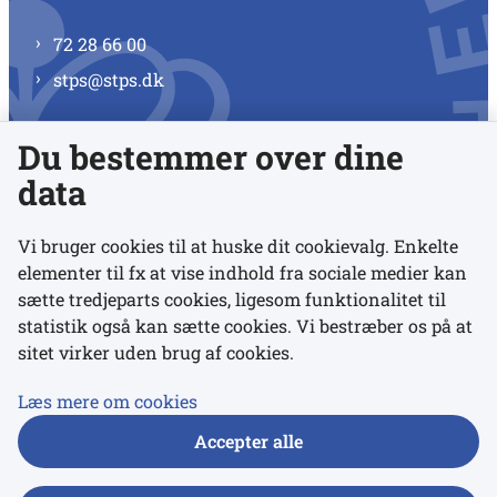
72 28 66 00
stps@stps.dk
Du bestemmer over dine
Se alle kontaktnumre
data
Vi bruger cookies til at huske dit cookievalg. Enkelte
elementer til fx at vise indhold fra sociale medier kan
Links
sætte tredjeparts cookies, ligesom funktionalitet til
statistik også kan sætte cookies. Vi bestræber os på at
sitet virker uden brug af cookies.
Udgivelser
Tilgængelighedserklæring
Læs mere om cookies
Data- og privatlivspolitik
Accepter alle
Cookies