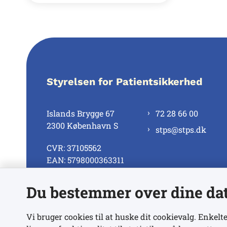
Styrelsen for Patientsikkerhed
Islands Brygge 67
72 28 66 00
2300 København S
stps@stps.dk
CVR: 37105562
EAN: 5798000363311
Du bestemmer over dine da
Se alle kontaktnumre
Vi bruger cookies til at huske dit cookievalg. Enkelte