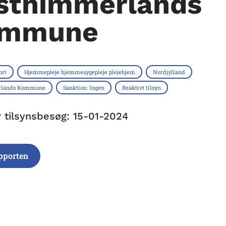
sthimmerlands
mmune
ort
Hjemmepleje hjemmesygepleje plejehjem
Nordjylland
rlands Kommune
Sanktion: Ingen
Reaktivt tilsyn
r tilsynsbesøg: 15-01-2024
pporten