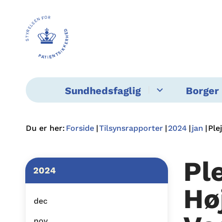
Sundhedsfaglig
Borger 
Du er her:
Forside
Tilsynsrapporter
2024
jan
Ple
Pl
2024
Hø
dec
nov