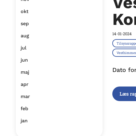
Ve
okt
Ko
sep
14-01-2024
aug
Tilsynsrapp
jul
Vesthimme
jun
Dato fo
maj
apr
Læs ra
mar
feb
jan