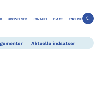
ER
UDGIVELSER
KONTAKT
OM OS
ENGLISH
ngementer
Aktuelle indsatser