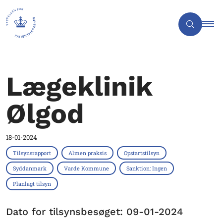
Lægeklinik
Ølgod
18-01-2024
Tilsynsrapport
Almen praksis
Opstartstilsyn
Syddanmark
Varde Kommune
Sanktion: Ingen
Planlagt tilsyn
Dato for tilsynsbesøget: 09-01-2024