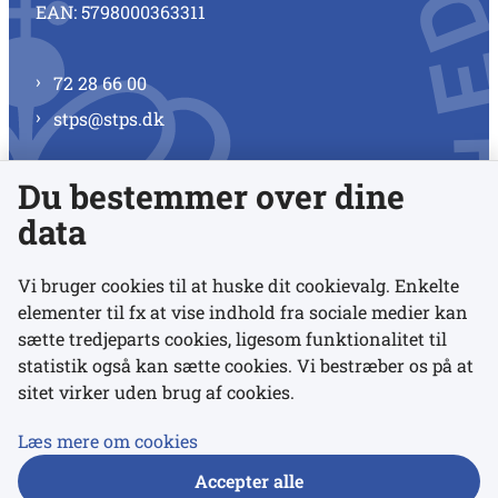
EAN: 5798000363311
72 28 66 00
stps@stps.dk
Du bestemmer over dine
Se alle kontaktnumre
data
Vi bruger cookies til at huske dit cookievalg. Enkelte
elementer til fx at vise indhold fra sociale medier kan
Links
sætte tredjeparts cookies, ligesom funktionalitet til
statistik også kan sætte cookies. Vi bestræber os på at
Udgivelser
sitet virker uden brug af cookies.
Tilgængelighedserklæring
Læs mere om cookies
Data- og privatlivspolitik
Accepter alle