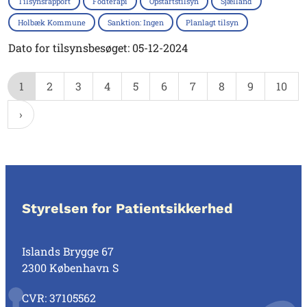
Tilsynsrapport
Fodterapi
Opstartstilsyn
Sjælland
Holbæk Kommune
Sanktion: Ingen
Planlagt tilsyn
Dato for tilsynsbesøget: 05-12-2024
1
2
3
4
5
6
7
8
9
10
Styrelsen for Patientsikkerhed
Islands Brygge 67
2300 København S
CVR: 37105562