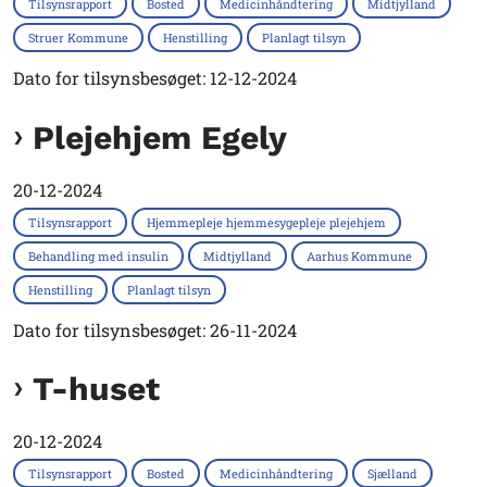
Tilsynsrapport
Bosted
Medicinhåndtering
Midtjylland
Struer Kommune
Henstilling
Planlagt tilsyn
Dato for tilsynsbesøget: 12-12-2024
Plejehjem Egely
20-12-2024
Tilsynsrapport
Hjemmepleje hjemmesygepleje plejehjem
Behandling med insulin
Midtjylland
Aarhus Kommune
Henstilling
Planlagt tilsyn
Dato for tilsynsbesøget: 26-11-2024
T-huset
20-12-2024
Tilsynsrapport
Bosted
Medicinhåndtering
Sjælland