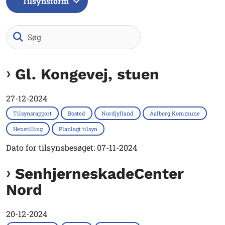
Tilsynsform
Søg
Gl. Kongevej, stuen
27-12-2024
Tilsynsrapport
Bosted
Nordjylland
Aalborg Kommune
Henstilling
Planlagt tilsyn
Dato for tilsynsbesøget: 07-11-2024
SenhjerneskadeCenter
Nord
20-12-2024