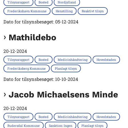
Tilsynsrapport
Bosted
Nordjylland
Frederikshavn Kommune
Henstilling
Reaktivt tilsyn
Dato for tilsynsbesøget: 05-12-2024
Mathildebo
20-12-2024
Tilsynsrapport
Bosted
Medicinhåndtering
Hovedstaden
Frederiksberg Kommune
Planlagt tilsyn
Dato for tilsynsbesøget: 10-10-2024
Jacob Michaelsens Minde
20-12-2024
Tilsynsrapport
Bosted
Medicinhåndtering
Hovedstaden
Rudersdal Kommune
Sanktion: Ingen
Planlagt tilsyn