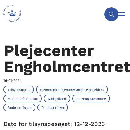
Plejecenter
Engholmcentre
16-01-2024
Tilsynsrapport
Hjemmepleje hjemmesygepleje plejehjem
Medicinhåndtering
Midtjylland
Herning Kommune
Sanktion: Ingen
Planlagt tilsyn
Dato for tilsynsbesøget: 12-12-2023