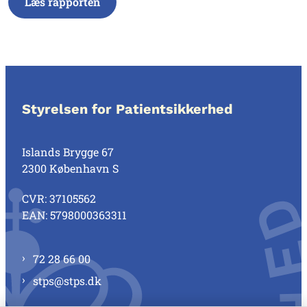
Læs rapporten
Styrelsen for Patientsikkerhed
Islands Brygge 67
2300 København S
CVR: 37105562
EAN: 5798000363311
72 28 66 00
stps@stps.dk