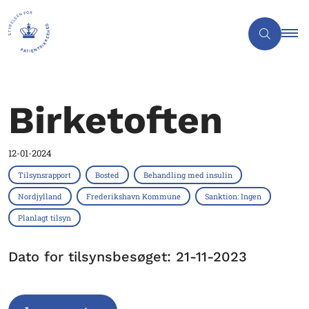
Birketoften
12-01-2024
Tilsynsrapport
Bosted
Behandling med insulin
Nordjylland
Frederikshavn Kommune
Sanktion: Ingen
Planlagt tilsyn
Dato for tilsynsbesøget: 21-11-2023