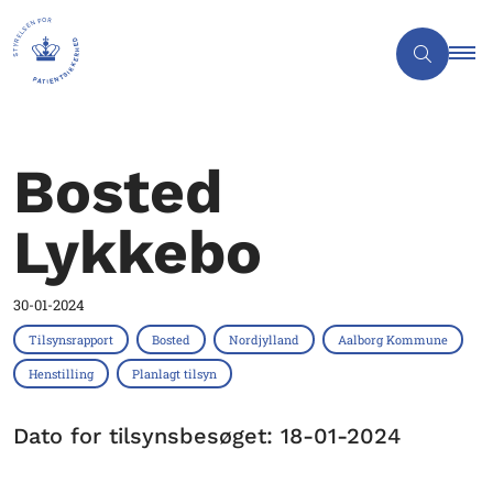
Bosted
Lykkebo
30-01-2024
Tilsynsrapport
Bosted
Nordjylland
Aalborg Kommune
Henstilling
Planlagt tilsyn
Dato for tilsynsbesøget: 18-01-2024