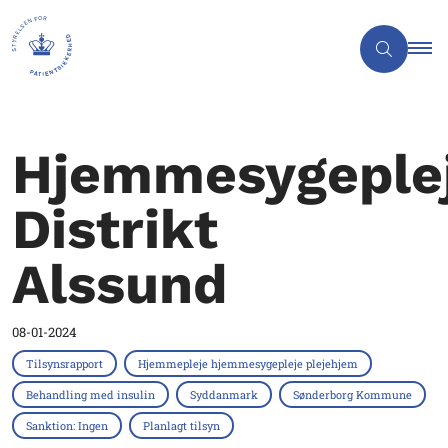
Hjemmesygeple
Distrikt
Alssund
08-01-2024
Tilsynsrapport
Hjemmepleje hjemmesygepleje plejehjem
Behandling med insulin
Syddanmark
Sønderborg Kommune
Sanktion: Ingen
Planlagt tilsyn