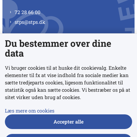
72 28 66 00
stps@stps.dk
Du bestemmer over dine
Se alle kontaktnumre
data
Vi bruger cookies til at huske dit cookievalg. Enkelte
elementer til fx at vise indhold fra sociale medier kan
Links
sætte tredjeparts cookies, ligesom funktionalitet til
statistik også kan sætte cookies. Vi bestræber os på at
sitet virker uden brug af cookies.
Udgivelser
Tilgængelighedserklæring
Læs mere om cookies
Data- og privatlivspolitik
Accepter alle
Cookies