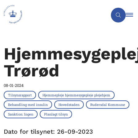
Hjemmesygeple
Trørød
08-01-2024
Tilsynsrapport
Hjemmepleje hjemmesygepleje plejehjem
Behandling med insulin
Hovedstaden
Rudersdal Kommune
Sanktion: Ingen
Planlagt tilsyn
Dato for tilsynet: 26-09-2023