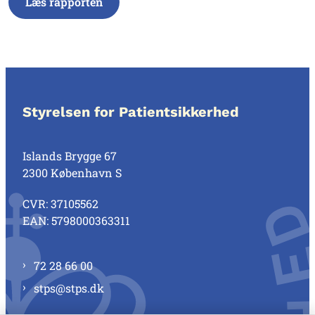
Læs rapporten
Styrelsen for Patientsikkerhed
Islands Brygge 67
2300 København S
CVR: 37105562
EAN: 5798000363311
72 28 66 00
stps@stps.dk