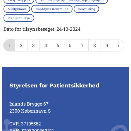
Midtjylland
Norddjurs Kommune
Henstilling
Planlagt tilsyn
Dato for tilsynsbesøget: 24-10-2024
1
2
3
4
5
6
7
8
9
Styrelsen for Patientsikkerhed
Islands Brygge 67
2300 København S
CVR: 37105562
EAN: 5798000363311