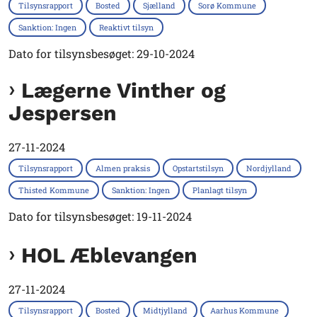
Tilsynsrapport
Bosted
Sjælland
Sorø Kommune
Sanktion: Ingen
Reaktivt tilsyn
Dato for tilsynsbesøget: 29-10-2024
Lægerne Vinther og
Jespersen
27-11-2024
Tilsynsrapport
Almen praksis
Opstartstilsyn
Nordjylland
Thisted Kommune
Sanktion: Ingen
Planlagt tilsyn
Dato for tilsynsbesøget: 19-11-2024
HOL Æblevangen
27-11-2024
Tilsynsrapport
Bosted
Midtjylland
Aarhus Kommune