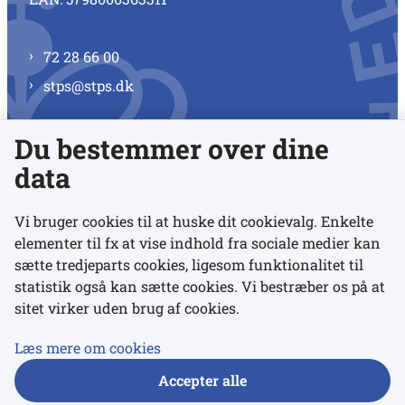
72 28 66 00
stps@stps.dk
Du bestemmer over dine
Se alle kontaktnumre
data
Vi bruger cookies til at huske dit cookievalg. Enkelte
elementer til fx at vise indhold fra sociale medier kan
Links
sætte tredjeparts cookies, ligesom funktionalitet til
statistik også kan sætte cookies. Vi bestræber os på at
sitet virker uden brug af cookies.
Udgivelser
Tilgængelighedserklæring
Læs mere om cookies
Data- og privatlivspolitik
Accepter alle
Cookies