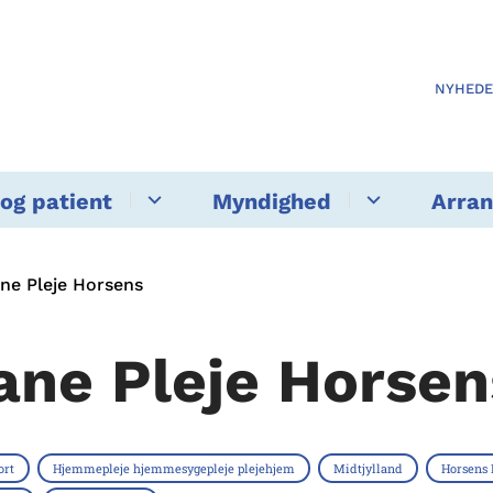
NYHED
og patient
Myndighed
Arra
ne Pleje Horsens
ane Pleje Horsen
ort
Hjemmepleje hjemmesygepleje plejehjem
Midtjylland
Horsen