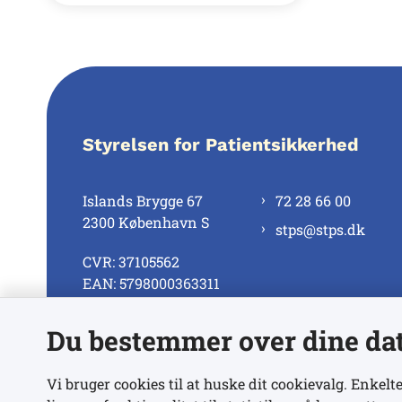
Styrelsen for Patientsikkerhed
Islands Brygge 67
72 28 66 00
2300 København S
stps@stps.dk
CVR: 37105562
EAN: 5798000363311
Du bestemmer over dine da
Se alle kontaktnumre
Vi bruger cookies til at huske dit cookievalg. Enkelte