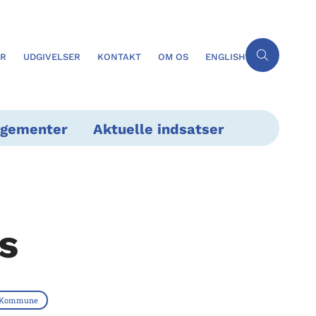
ER
UDGIVELSER
KONTAKT
OM OS
ENGLISH
ngementer
Aktuelle indsatser
s
s Kommune