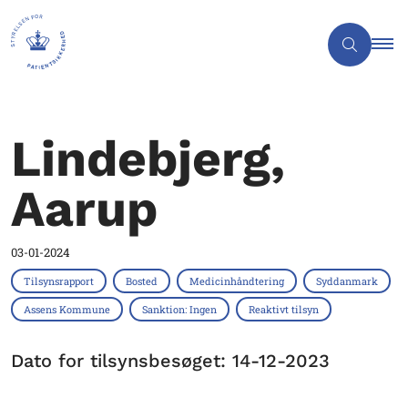
Lindebjerg,
Aarup
03-01-2024
Tilsynsrapport
Bosted
Medicinhåndtering
Syddanmark
Assens Kommune
Sanktion: Ingen
Reaktivt tilsyn
Dato for tilsynsbesøget: 14-12-2023