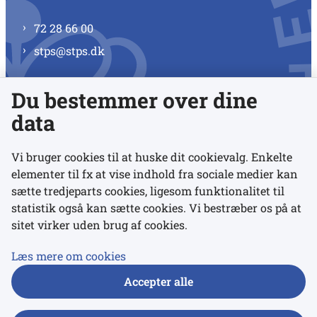
72 28 66 00
stps@stps.dk
Du bestemmer over dine
Se alle kontaktnumre
data
Vi bruger cookies til at huske dit cookievalg. Enkelte
elementer til fx at vise indhold fra sociale medier kan
Links
sætte tredjeparts cookies, ligesom funktionalitet til
statistik også kan sætte cookies. Vi bestræber os på at
sitet virker uden brug af cookies.
Udgivelser
Tilgængelighedserklæring
Læs mere om cookies
Data- og privatlivspolitik
Accepter alle
Cookies