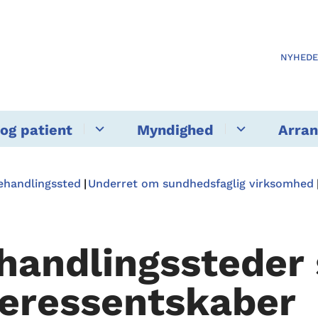
NYHED
og patient
Myndighed
Arra
ehandlingssted
Underret om sundhedsfaglig virksomhed
handlingssteder
teressentskaber