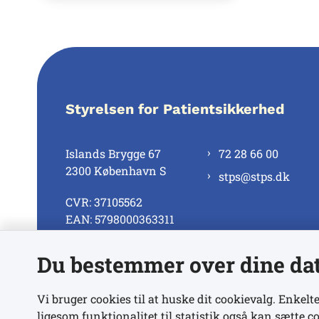
Styrelsen for Patientsikkerhed
Islands Brygge 67
72 28 66 00
2300 København S
stps@stps.dk
CVR: 37105562
EAN: 5798000363311
Du bestemmer over dine da
Se alle kontaktnumre
Vi bruger cookies til at huske dit cookievalg. Enkelte
ligesom funktionalitet til statistik også kan sætte co