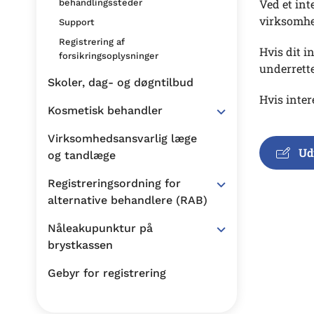
Ved et int
behandlingssteder
virksomhed
Support
Registrering af
Hvis dit i
forsikringsoplysninger
underrett
Skoler, dag- og døgntilbud
Hvis inter
Kosmetisk behandler
Virksomhedsansvarlig læge
Ud
og tandlæge
Registreringsordning for
alternative behandlere (RAB)
Nåleakupunktur på
brystkassen
Gebyr for registrering