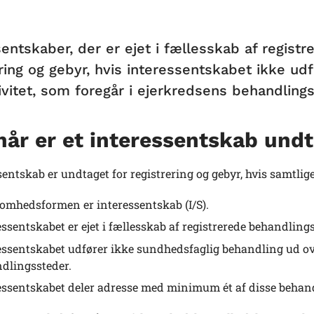
sentskaber, der er ejet i fællesskab af regist
ering og gebyr, hvis interessentskabet ikke u
ivitet, som foregår i ejerkredsens behandlings
år er et interessentskab und
sentskab er undtaget for registrering og gebyr, hvis samtlige 
omhedsformen er interessentskab (I/S).
essentskabet er ejet i fællesskab af registrerede behandlings
essentskabet udfører ikke sundhedsfaglig behandling ud ove
dlingssteder.
essentskabet deler adresse med minimum ét af disse behand