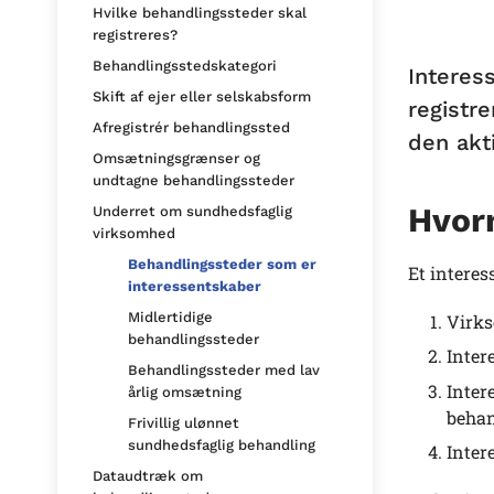
Hvilke behandlingssteder skal
registreres?
Behandlingsstedskategori
Interes
Skift af ejer eller selskabsform
registr
Afregistrér behandlingssted
den akt
Omsætningsgrænser og
undtagne behandlingssteder
Hvorn
Underret om sundhedsfaglig
virksomhed
Behandlingssteder som er
Et interes
interessentskaber
Midlertidige
Virks
behandlingssteder
Inter
Behandlingssteder med lav
Inter
årlig omsætning
behan
Frivillig ulønnet
sundhedsfaglig behandling
Inter
Dataudtræk om