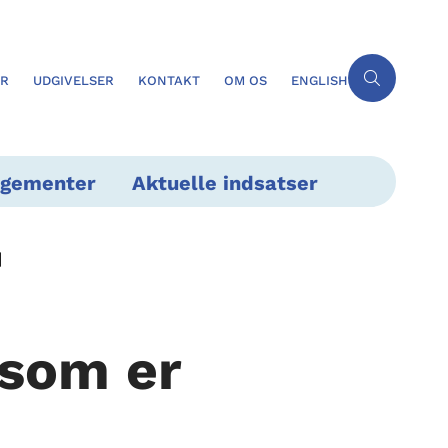
ER
UDGIVELSER
KONTAKT
OM OS
ENGLISH
ngementer
Aktuelle indsatser
 som er