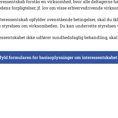
eressentskab forstås en virksomhed, hvor alle deltagerne h
ens forpligtelser, jf. lov om visse erhvervsdrivende virks
nteressentskab opfylder ovenstående betingelser, skal du i
e styrelsen om virksomheden. Du kan underrette styrelsen 
essentskabet ikke udfører sundhedsfaglig behandling, skal
fyld formularen for basisoplysninger om interessentskabet