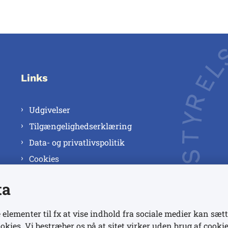
Links
Udgivelser
Tilgængelighedserklæring
Data- og privatlivspolitik
Cookies
ta
 elementer til fx at vise indhold fra sociale medier kan sætt
okies. Vi bestræber os på at sitet virker uden brug af cookie