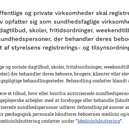
ffentlige og private virksomheder skal regis
lv opfatter sig som sundhedsfaglige virksomhe
dagtilbud, skoler, fritidsordninger, weekendtil
sundhedspersoner, der behandler deres beboer
 af styrelsens registrerings- og tilsynsordnin
e og sociale dagtilbud, skoler, fritidsordninger, weekendtilb
der) der behandler deres beboere, brugere, klienter eller 
ingspligtige behandlingssteder. Behandling omfatter blandt
re et tilbud, hvor eller hvorfra
autoriserede sundhedsperso
geplejerske arbejder med at forebygge eller behandle (hånd
riserede sundhedspersoner udfører
behandling på ansvar a
or pædagogisk personale håndterer beboernes medicin og/ell
edicinhåndtering omfatter under ”
Medicinhåndtering
”.