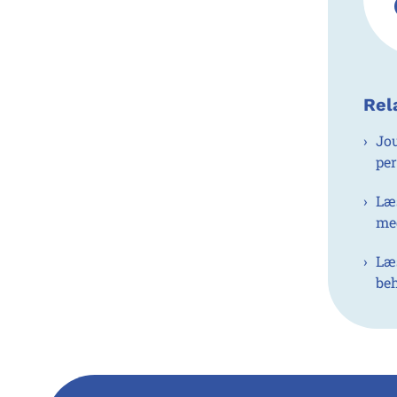
Rel
Jo
pe
Læ
me
Læs
beh