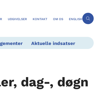
ER
UDGIVELSER
KONTAKT
OM OS
ENGLISH
ngementer
Aktuelle indsatser
ler, dag-, døgn