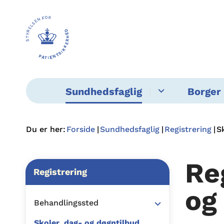
Sundhedsfaglig
Borger 
Du er her:
Forside
Sundhedsfaglig
Registrering
S
Re
Registrering
og
Behandlingssted
Skoler, dag- og døgntilbud