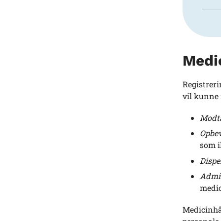
Medi
Registreri
vil kunne
Modta
Opbev
som i
Dispe
Admin
medic
Medicinhå