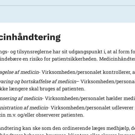
cinhåndtering
ngs- og tilsynsreglerne har sit udgangspunkt i, at al form 
 indebære en risiko for patientsikkerheden. Medicinhåndte
gelse af medicin
- Virksomheden/personalet kontrollerer, at
aring og bortskaffelse af medicin
– Virksomheden/personale
kke længere skal bruges af patienten.
nsering af medicin
- Virksomheden/personalet hælder medici
istration af medicin
- Virksomheden/personalet udleverer 
in m.v. og/eller observerer patienten.
ndtering kan ske som den ordinerende læges medhjælp, det