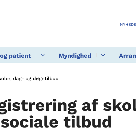
NYHED
og patient
Myndighed
Arra
koler, dag- og døgntilbud
gistrering af sko
 sociale tilbud