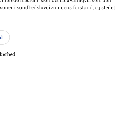
ordinerede medicin, sker det sædvanligvis som den
oner i sundhedslovgivningens forstand, og stedet
ed
kkerhed.