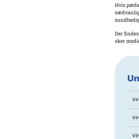
Hvis pædag
sædvanlig
sundhedsp
Der findes
sker medi
Un
Vi
Vi
Vi