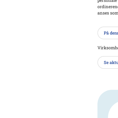
personale 
ordineren
anses som 
På den
Virksomhed
Se aktu