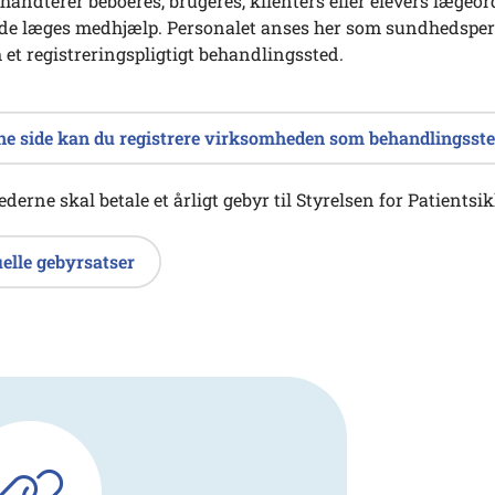
håndterer beboeres, brugeres, klienters eller elevers læge
de læges medhjælp. Personalet anses her som sundhedspers
et registreringspligtigt behandlingssted.
ne side kan du registrere virksomheden som behandlingsst
erne skal betale et årligt gebyr til Styrelsen for Patientsi
elle gebyrsatser