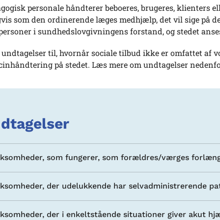
ogisk personale håndterer beboeres, brugeres, klienters el
vis som den ordinerende læges medhjælp, det vil sige på d
ersoner i sundhedslovgivningens forstand, og stedet anses 
 undtagelser til, hvornår sociale tilbud ikke er omfattet af 
cinhåndtering på stedet. Læs mere om undtagelser nedenfo
dtagelser
rksomheder, som fungerer, som forældres/værges forlæn
rksomheder, der udelukkende har selvadministrerende pa
rksomheder, der i enkeltstående situationer giver akut hj