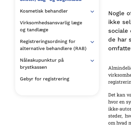
Kosmetisk behandler
Nogle o
ikke se
Virksomhedsansvarlig læge
og tandlæge
sociale 
de har 
Registreringsordning for
omfattet
alternative behandlere (RAB)
Nåleakupunktur på
brystkassen
Almindelig
virksomhe
Gebyr for registrering
registrer
Det kan væ
hvor en sy
ikke-auto
steder, hv
om hvad m