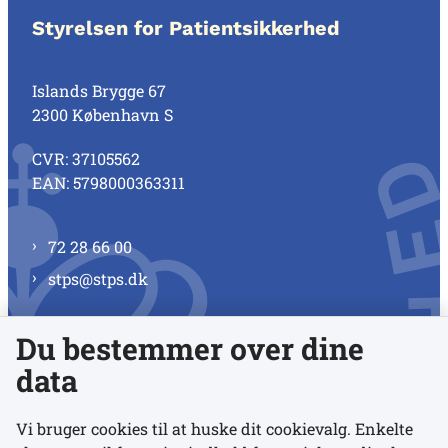
Styrelsen for Patientsikkerhed
Islands Brygge 67
2300 København S
CVR: 37105562
EAN: 5798000363311
72 28 66 00
stps@stps.dk
Du bestemmer over dine
Se alle kontaktnumre
data
Vi bruger cookies til at huske dit cookievalg. Enkelte