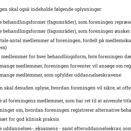
en skal også indeholde følgende oplysninger:
e behandlingsformer (fagområder), som foreningen repræs
e behandlingsformer (fagområder), som foreningen ønsker a
otale antal medlemmer af foreningen, fordelt på medlemska
em)
 medlemmer for hver behandlingsform, hvis foreningen dæ
mange medlemmer, foreningen forventer vil ansøge om reg
 mange medlemmer, som opfylder uddannelseskravene.
 skal desuden oplyse, hvordan foreningen vil sikre, at offe
e af foreningens medlemmer, som har ret til at anvende titl
ninger om, hvordan foreningen registrerer alternative beha
sæt for god klinisk praksis
e uddannelses-, eksamens - samt efteruddannelsekrav, som f