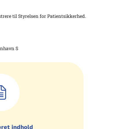
ere til Styrelsen for Patientsikkerhed.
benhavn S
eret indhold