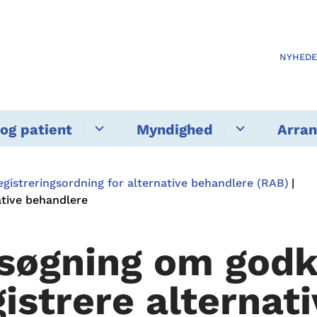
NYHED
og patient
Myndighed
Arra
egistreringsordning for alternative behandlere (RAB)
ative behandlere
søgning om godke
gistrere alternat