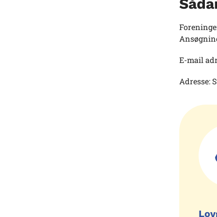
Såda
Foreningen
Ansøgning
E-mail ad
Adresse: S
Lov