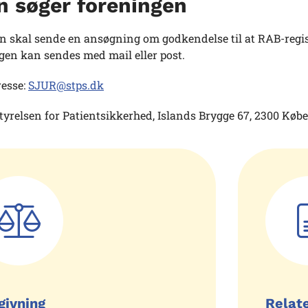
n søger foreningen
 skal sende en ansøgning om godkendelse til at RAB-registr
en kan sendes med mail eller post.
resse:
SJUR@stps.dk
tyrelsen for Patientsikkerhed, Islands Brygge 67, 2300 Kø
givning
Relat