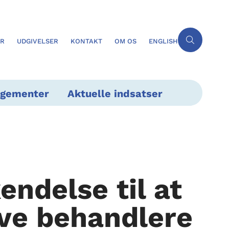
ER
UDGIVELSER
KONTAKT
OM OS
ENGLISH
ngementer
Aktuelle indsatser
ndelse til at
ive behandlere