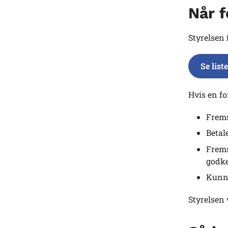
Når f
Styrelsen
Se list
Hvis en fo
Frems
Betale
Frems
godk
Kunne
Styrelsen