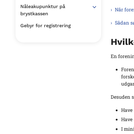
Nåleakupunktur på
Når fore
brystkassen
Sådan s
Gebyr for registrering
Hvil
En forenin
Foren
forsk
udgan
Desuden s
Have 
Have 
I min