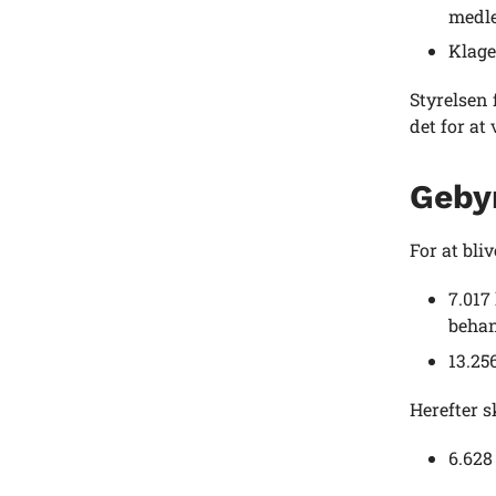
medl
Klage
Styrelsen 
det for at
Geby
For at bli
7.017
beha
13.25
Herefter s
6.628