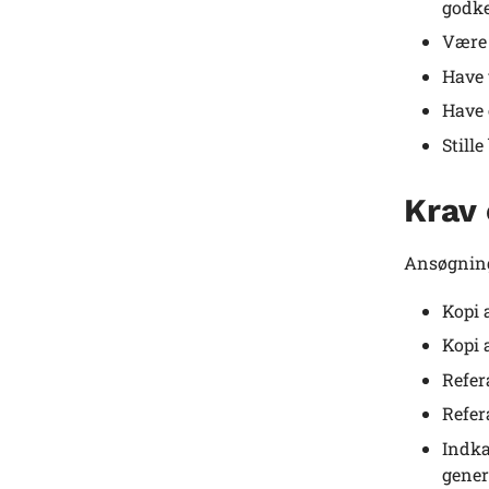
godke
Være 
Have 
Have 
Still
Krav
Ansøgning
Kopi 
Kopi 
Refer
Refer
Indka
gener