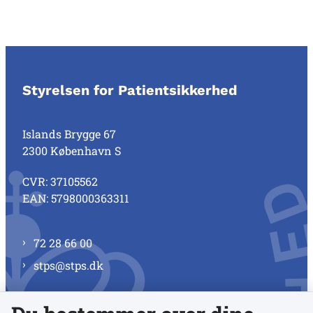
Styrelsen for Patientsikkerhed
Islands Brygge 67
2300 København S
CVR: 37105562
EAN: 5798000363311
72 28 66 00
stps@stps.dk