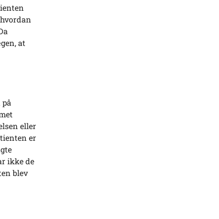
tienten
g hvordan
 Da
gen, at
t på
mmet
lsen eller
atienten er
agte
ar ikke de
ten blev