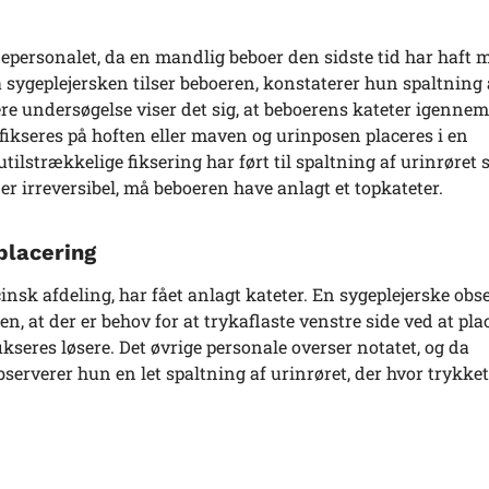
lejepersonalet, da en mandlig beboer den sidste tid har haft
a sygeplejersken tilser beboeren, konstaterer hun spaltning 
re undersøgelse viser det sig, at beboerens kateter igenne
x fikseres på hoften eller maven og urinposen placeres i en
tilstrækkelige fiksering har ført til spaltning af urinrøret 
r irreversibel, må beboeren have anlagt et topkateter.
placering
insk afdeling, har fået anlagt kateter. En sygeplejerske obs
en, at der er behov for at trykaflaste venstre side ved at pla
ikseres løsere. Det øvrige personale overser notatet, og da
bserverer hun en let spaltning af urinrøret, der hvor trykket