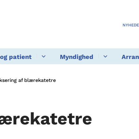
NYHED
og patient
Myndighed
Arra
ksering af blærekatetre
lærekatetre