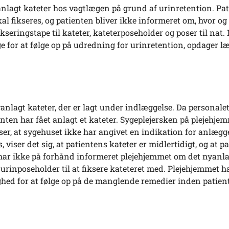
 anlagt kateter hos vagtlægen på grund af urinretention. Pa
l fikseres, og patienten bliver ikke informeret om, hvor o
eringstape til kateter, kateterposeholder og poser til nat.
e for at følge op på udredning for urinretention, opdager læ
yanlagt kateter, der er lagt under indlæggelse. Da personale
nten har fået anlagt et kateter. Sygeplejersken på plejehje
r, at sygehuset ikke har angivet en indikation for anlægge
s, viser det sig, at patientens kateter er midlertidigt, og at p
 har ikke på forhånd informeret plejehjemmet om det nyanl
 urinposeholder til at fiksere kateteret med. Plejehjemmet h
ghed for at følge op på de manglende remedier inden patien