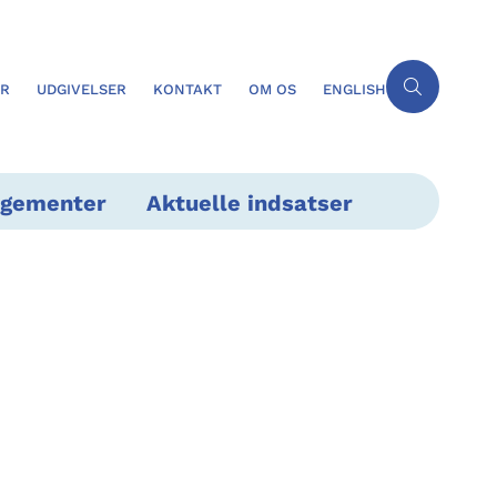
ER
UDGIVELSER
KONTAKT
OM OS
ENGLISH
ngementer
Aktuelle indsatser