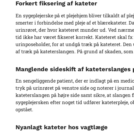
Forkert fiksering af kateter
En sygeplejerske på et plejehjem bliver tilkaldt af p
smerter i forbindelse med pleje af et blærekateter. D
urinrøret, der hvor kateteret munder ud. Ved nærme
tid ikke har været fikseret korrekt. Kateteret skal f
urinposeholder, for at undgå træk på kateteret. Den u
af træk på kateterslangen. På grund af skaden, som e
Manglende sideskift af kateterslanges 
En sengeliggende patient, der er indlagt på en medic
tryk på urinrøret på venstre side og noterer i journal
kateterslangen på højre side samt sikre, at slangen f
sygeplejersken efter noget tid udfører kateterpleje, o
opstået.
Nyanlagt kateter hos vagtlæge