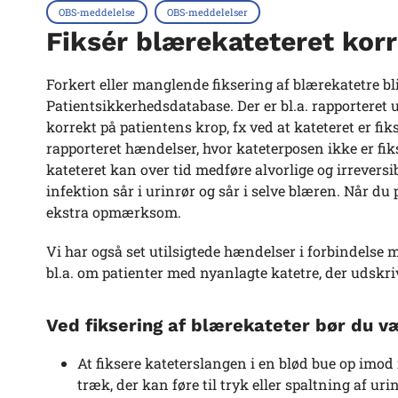
OBS-meddelelse
OBS-meddelelser
Fiksér blærekateteret korr
Forkert eller manglende fiksering af blærekatetre bl
Patientsikkerhedsdatabase. Der er bl.a. rapporteret u
korrekt på patientens krop, fx ved at kateteret er f
rapporteret hændelser, hvor kateterposen ikke er fikse
kateteret kan over tid medføre alvorlige og irreversib
infektion sår i urinrør og sår i selve blæren. Når du 
ekstra opmærksom.
Vi har også set utilsigtede hændelser i forbindelse
bl.a. om patienter med nyanlagte katetre, der udskri
Ved fiksering af blærekateter bør du 
At fiksere kateterslangen i en blød bue op imo
træk, der kan føre til tryk eller spaltning af u