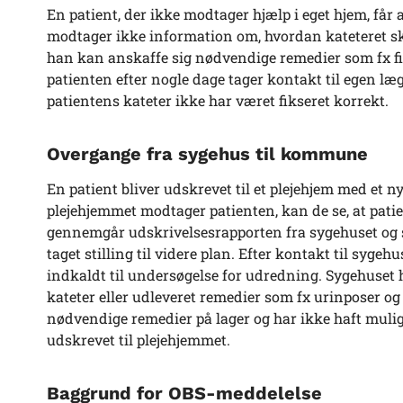
En patient, der ikke modtager hjælp i eget hjem, får
modtager ikke information om, hvordan kateteret ska
han kan anskaffe sig nødvendige remedier som fx fiks
patienten efter nogle dage tager kontakt til egen læg
patientens kateter ikke har været fikseret korrekt.
Overgange fra sygehus til kommune
En patient bliver udskrevet til et plejehjem med et n
plejehjemmet modtager patienten, kan de se, at patie
gennemgår udskrivelsesrapporten fra sygehuset og se
taget stilling til videre plan. Efter kontakt til sygehu
indkaldt til undersøgelse for udredning. Sygehuset
kateter eller udleveret remedier som fx urinposer og
nødvendige remedier på lager og har ikke haft muli
udskrevet til plejehjemmet.
Baggrund for OBS-meddelelse