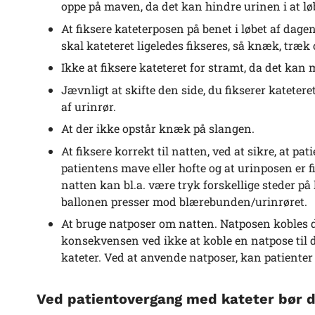
oppe på maven, da det kan hindre urinen i at løb
At fiksere kateterposen på benet i løbet af dag
skal kateteret ligeledes fikseres, så knæk, træk
Ikke at fiksere kateteret for stramt, da det kan 
Jævnligt at skifte den side, du fikserer kateter
af urinrør.
At der ikke opstår knæk på slangen.
At fiksere korrekt til natten, ved at sikre, at pat
patientens mave eller hofte og at urinposen er f
natten kan bl.a. være tryk forskellige steder på
ballonen presser mod blærebunden/urinrøret.
At bruge natposer om natten. Natposen kobles di
konsekvensen ved ikke at koble en natpose til
kateter. Ved at anvende natposer, kan patienter
Ved patientovergang med kateter bør 