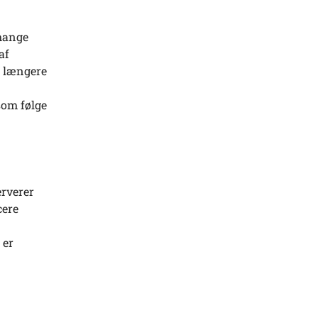
 mange
af
m længere
som følge
erverer
cere
 er