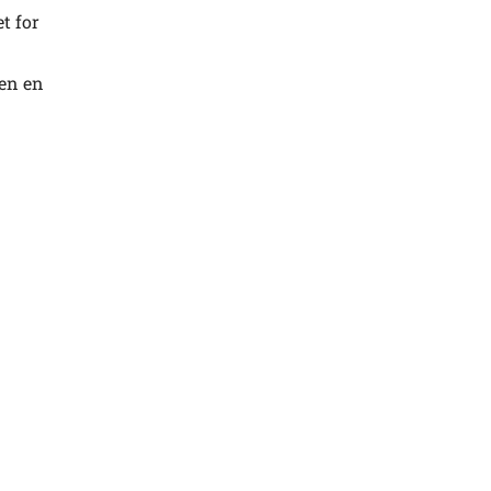
et for
 en en