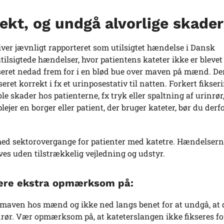
ekt, og undgå alvorlige skader
iver jævnligt rapporteret som utilsigtet hændelse i Dansk
tilsigtede hændelser, hvor patientens kateter ikke er blevet 
ikseret nedad frem for i en blød bue over maven på mænd. De
ret korrekt i fx et urinposestativ til natten. Forkert fikser
le skader hos patienterne, fx tryk eller spaltning af urinrør
plejer en borger eller patient, der bruger kateter, bør du der
 med sektorovergange for patienter med katetre. Hændelser
ves uden tilstrækkelig vejledning og udstyr.
være ekstra opmærksom på:
d maven hos mænd og ikke ned langs benet for at undgå, at 
rinrør. Vær opmærksom på, at kateterslangen ikke fikseres fo