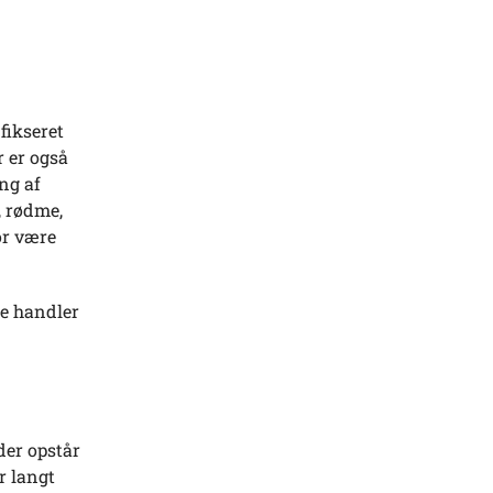
fikseret
r er også
ing af
, rødme,
for være
ne handler
der opstår
r langt