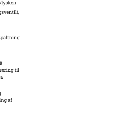
t/lysken.
sventil),
 spaltning
på
ering til
da
g
ing af