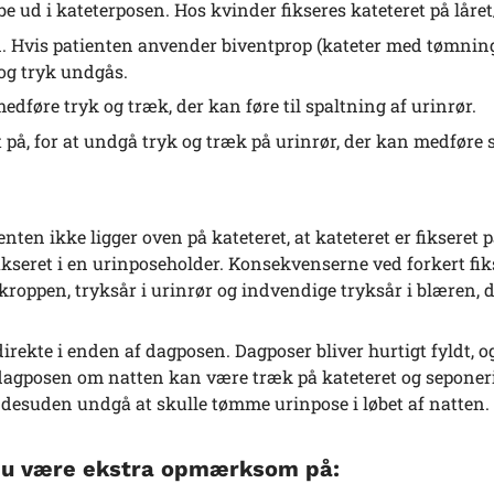
e ud i kateterposen. Hos kvinder fikseres kateteret på låre
en. Hvis patienten anvender biventprop (kateter med tømning
 og tryk undgås.
medføre tryk og træk, der kan føre til spaltning af urinrør.
et på, for at undgå tryk og træk på urinrør, der kan medføre
ienten ikke ligger oven på kateteret, at kateteret er fikseret 
ikseret i en urinposeholder. Konsekvenserne ved forkert fiks
 kroppen, tryksår i urinrør og indvendige tryksår i blæren, 
rekte i enden af dagposen. Dagposer bliver hurtigt fyldt, o
 dagposen om natten kan være træk på kateteret og seponer
 desuden undgå at skulle tømme urinpose i løbet af natten.
du være ekstra opmærksom på: