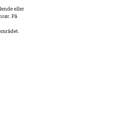
lende eller
nrør. På
området.