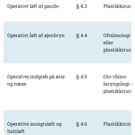
Operativt løft af pande
§ 4.3
Plastikkirurg
Operativt løft af øjenbryn
§ 4.4
Oftalmologi
eller
plastikkirurgi
Operative indgreb på ører
§ 4.5
Oto-rhino-
og næse
laryngologi el
plastikkirurgi
Operative ansigtsløft og
§ 4.6
Plastikkirurg
halsløft