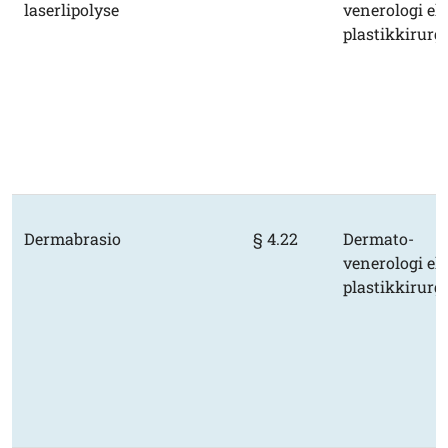
laserlipolyse
venerologi ell
plastikkirurgi
Dermabrasio
§ 4.22
Dermato-
venerologi ell
plastikkirurgi