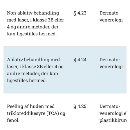
Non ablativ behandling
§ 4.23
Dermato-
med laser, i klasse 3B eller
venerologi
4 og andre metoder, der
kan ligestilles hermed.
Ablativ behandling med
§ 4.24
Dermato-
laser, i klasse 3B eller 4 og
venerologi
andre metoder, der kan
ligestilles hermed.
Peeling af huden med
§ 4.25
Dermato-
trikloreddikesyre (TCA) og
venerologi ell
fenol.
plastikkirurgi