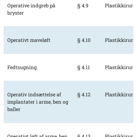
Operative indgreb på
§ 4.9
Plastikkirurg
bryster
Operativt maveløft
§ 4.10
Plastikkirurg
Fedtsugning
§ 4.11
Plastikkirurg
Operativ indsættelse af
§ 4.12
Plastikkirurg
implantater i arme, ben og
baller
Operativt løft af arme, ben
§ 4.13
Plastikkirurg