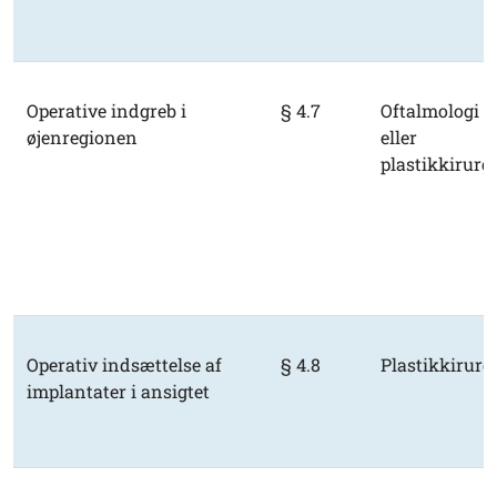
Operative indgreb i
§ 4.7
Oftalmologi
øjenregionen
eller
plastikkirurgi
Operativ indsættelse af
§ 4.8
Plastikkirurg
implantater i ansigtet