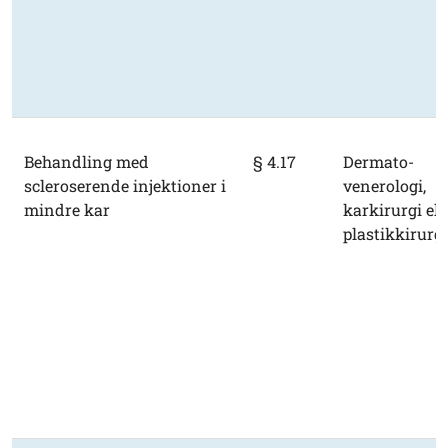
Behandling med
§ 4.17
Dermato-
scleroserende injektioner i
venerologi,
mindre kar
karkirurgi ell
plastikkirurgi