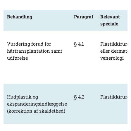
Behandling
Paragraf
Relevant
speciale
Vurdering forud for
§ 4.1
Plastikkirurg
hårtransplantation samt
eller dermato
udførelse
venerologi
Hudplastik og
§ 4.2
Plastikkirurg
ekspanderingsindlæggelse
(korrektion af skaldethed)