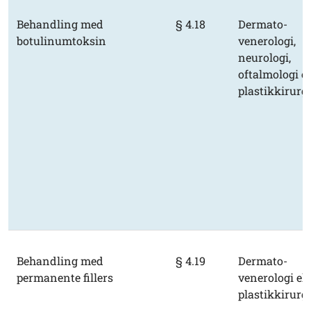
Behandling med
§ 4.18
Dermato-
botulinumtoksin
venerologi,
neurologi,
oftalmologi el
plastikkirurgi
Behandling med
§ 4.19
Dermato-
permanente fillers
venerologi ell
plastikkirurgi