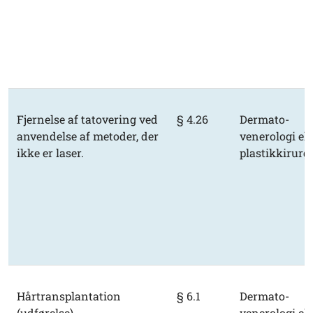
Fjernelse af tatovering ved
§ 4.26
Dermato-
anvendelse af metoder, der
venerologi ell
ikke er laser.
plastikkirurgi
Hårtransplantation
§ 6.1
Dermato-
(udførelse)
venerologi ell