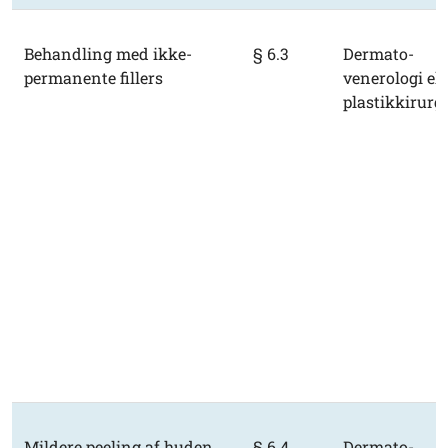
Behandling med ikke-
§ 6.3
Dermato-
permanente fillers
venerologi ell
plastikkirurgi
Mildere peeling af huden
§ 6.4
Dermato-