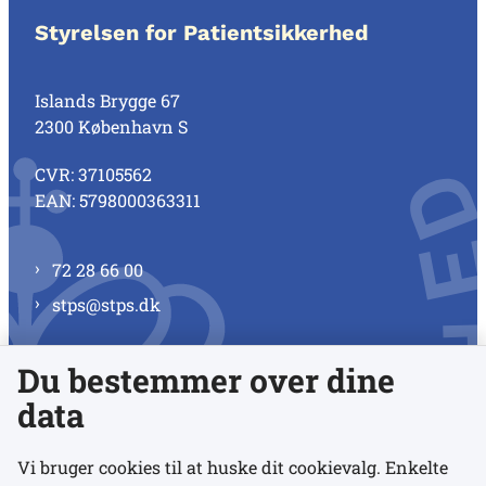
Styrelsen for Patientsikkerhed
Islands Brygge 67
2300 København S
CVR: 37105562
EAN: 5798000363311
72 28 66 00
stps@stps.dk
Du bestemmer over dine
Se alle kontaktnumre
data
Vi bruger cookies til at huske dit cookievalg. Enkelte