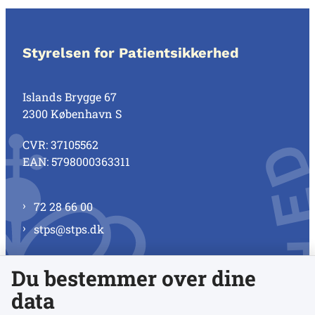
Styrelsen for Patientsikkerhed
Islands Brygge 67
2300 København S
CVR: 37105562
EAN: 5798000363311
72 28 66 00
stps@stps.dk
Du bestemmer over dine
Se alle kontaktnumre
data