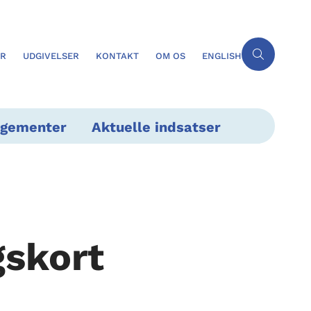
ER
UDGIVELSER
KONTAKT
OM OS
ENGLISH
ngementer
Aktuelle indsatser
gskort