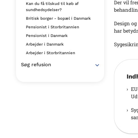
Der vil fr
Kan du få tilskud til køb af
behandling
sundhedsydelser?
Britisk borger - bopæl i Danmark
Design og 
Pensionist i Storbritannien
har betydn
Pensionist i Danmark
Sygesikri
Arbejder i Danmark
Arbejder i Storbritannien
Søg refusion
Ind
EU
Ud
Sy
sa