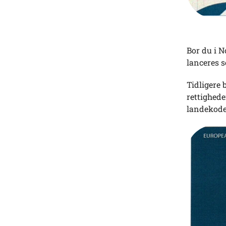
Bor du i N
lanceres s
Tidligere 
rettighede
landekoden