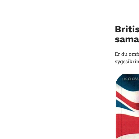
Briti
sama
Er du omfa
sygesikri