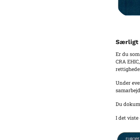
Særligt
Er du som 
CRA EHIC, 
rettighede
Under even
samarbejd
Du dokume
I det viste