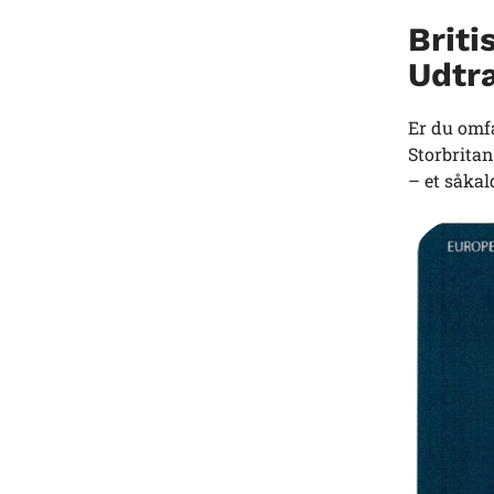
Briti
Udtr
Er du omfa
Storbritan
– et såka