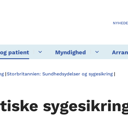
NYHED
og patient
Myndighed
Arra
ng
Storbritannien: Sundhedsydelser og sygesikring
itiske sygesikrin