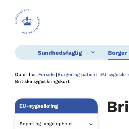
Sundhedsfaglig
Borger 
Du er her:
Forside
Borger og patient
EU-sygesikri
Britiske sygesikringskort
Br
EU-sygesikring
Bopæl og lange ophold