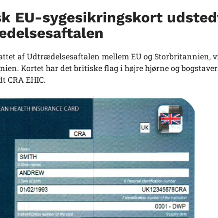
sk EU-sygesikringskort udsted
ædelsesaftalen
ttet af Udtrædelsesaftalen mellem EU og Storbritannien, vil
nien. Kortet har det britiske flag i højre hjørne og bogstave
ldt CRA EHIC.