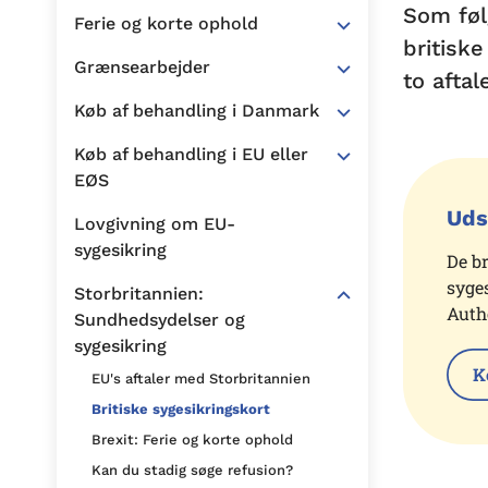
Som føl
Ferie og korte ophold
britiske
Grænsearbejder
to aftal
Køb af behandling i Danmark
Køb af behandling i EU eller
EØS
Uds
Lovgivning om EU-
sygesikring
De b
syge
Storbritannien:
Auth
Sundhedsydelser og
sygesikring
K
EU's aftaler med Storbritannien
Britiske sygesikringskort
Brexit: Ferie og korte ophold
Kan du stadig søge refusion?