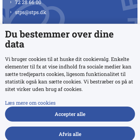
72 28 66 00
stps@stps.dk
Du bestemmer over dine
Se alle kontaktnumre
data
Vi bruger cookies til at huske dit cookievalg. Enkelte
elementer til fx at vise indhold fra sociale medier kan
Links
sætte tredjeparts cookies, ligesom funktionalitet til
statistik også kan sætte cookies. Vi bestræber os på at
Udgivelser
sitet virker uden brug af cookies.
Tilgængelighedserklæring
Læs mere om cookies
Data- og privatlivspolitik
Accepter alle
Cookies
Afvis alle