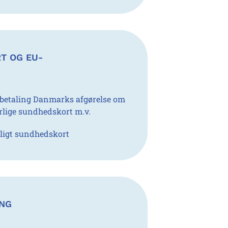
T OG EU-
dbetaling Danmarks afgørelse om
ærlige sundhedskort m.v.
rligt sundhedskort
ING