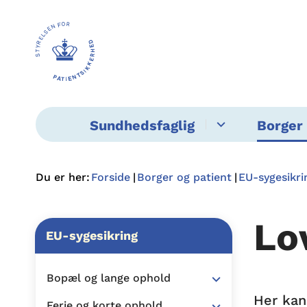
Sundhedsfaglig
Borger 
Du er her:
Forside
Borger og patient
EU-sygesikri
Lo
EU-sygesikring
Bopæl og lange ophold
Her kan
Ferie og korte ophold