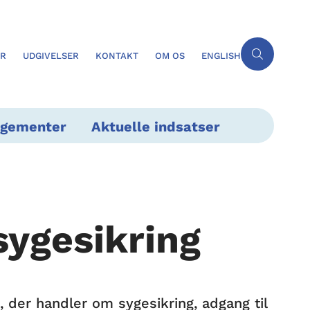
ER
UDGIVELSER
KONTAKT
OM OS
ENGLISH
ngementer
Aktuelle indsatser
ygesikring
 der handler om sygesikring, adgang til