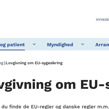
NYHED
og patient
Myndighed
Arra
ng
Lovgivning om EU-sygesikring
vgivning om EU-s
 du finde de EU-regler og danske regler m.m.,