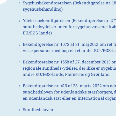
Sygehusbekendtgørelsen (Bekendtgørelse nr. 188 
sygehusbehandling)
Ydelsesbekendtgørelsen (Bekendtgørelse nr. 277 
sundhedsydelser uden for sygehusvæsenet købt i
EU/EØS-lande)
Bekendtgørelse nr. 1072 af 31. maj 2021 om ret t
visse personer med bopæl i et andet EU-/EØS-l
Bekendtgørelse nr. 1658 af 27. december 2013 
regionale sundheds-ydelser, der ikke er sygehus
andre EU/EØS-lande, Færøerne og Grønland
Bekendtgørelse nr. 410 af 28. marts 2022 om adg
sundhedsloven for udenlandske statsborgere, de
en udenlandsk stat eller en international orga
Sundhedsloven