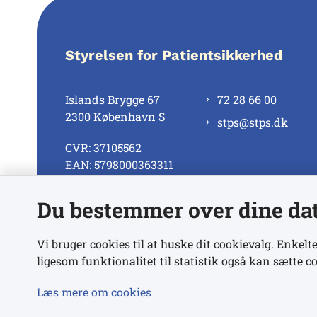
Styrelsen for Patientsikkerhed
Islands Brygge 67
72 28 66 00
2300 København S
stps@stps.dk
CVR: 37105562
EAN: 5798000363311
Du bestemmer over dine da
Se alle kontaktnumre
Vi bruger cookies til at huske dit cookievalg. Enkelte
ligesom funktionalitet til statistik også kan sætte co
Læs mere om cookies