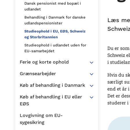
Dansk pensionist med bopæl i
udlandet
Behandling i Danmark for danske
Læs mer
udlandspensionister
Schweiz
Studieophold i EU, EØS, Schweiz
og Storbritannien
Studieophold i udlandet uden for
Du er som 
EU-samarbejdet
Schweiz el
i studiela
Ferie og korte ophold
Grænsearbejder
Hvis du sk
særligt su
Køb af behandling i Danmark
end et år 
Det er des
Køb af behandling i EU eller
studerer i
EØS
Lovgivning om EU-
sygesikring