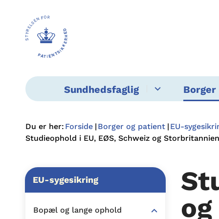
Sundhedsfaglig
Borger 
Du er her:
Forside
Borger og patient
EU-sygesikri
Studieophold i EU, EØS, Schweiz og Storbritannie
St
EU-sygesikring
og
Bopæl og lange ophold