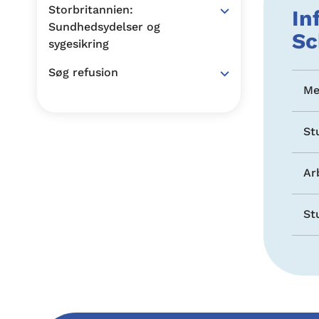
Storbritannien:
In
Sundhedsydelser og
Sc
sygesikring
Søg refusion
Me
St
Ar
St