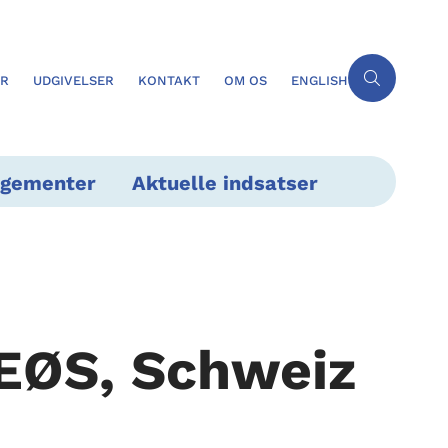
ER
UDGIVELSER
KONTAKT
OM OS
ENGLISH
ngementer
Aktuelle indsatser
 EØS, Schweiz