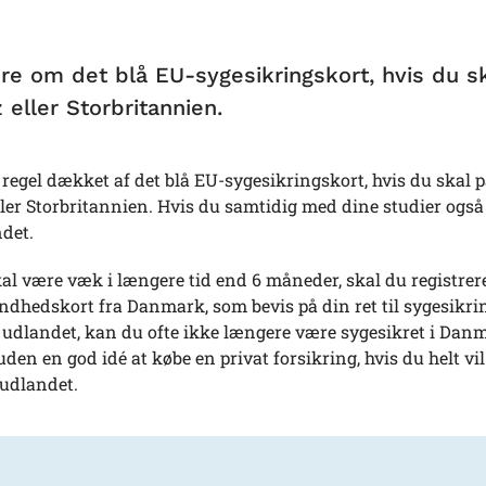
e om det blå EU-sygesikringskort, hvis du sk
 eller Storbritannien.
regel dækket af det blå EU-sygesikringskort, hvis du skal på
ler Storbritannien. Hvis du samtidig med dine studier også v
ndet.
al være væk i længere tid end 6 måneder, skal du registrere
ndhedskort fra Danmark, som bevis på din ret til sygesikring
i udlandet, kan du ofte ikke længere være sygesikret i Dan
uden en god idé at købe en privat forsikring, hvis du helt 
 udlandet.