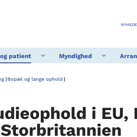
NYHED
og patient
Myndighed
Arra
ng
Bopæl og lange ophold
n
udieophold i EU,
 Storbritannien