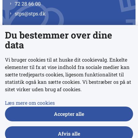
72 28 66 00
stps@stps.dk
Du bestemmer over dine
Se alle kontaktnumre
data
Vi bruger cookies til at huske dit cookievalg. Enkelte
elementer til fx at vise indhold fra sociale medier kan
Links
sætte tredjeparts cookies, ligesom funktionalitet til
statistik også kan sætte cookies. Vi bestræber os på at
sitet virker uden brug af cookies.
Udgivelser
Tilgængelighedserklæring
Læs mere om cookies
Data- og privatlivspolitik
Accepter alle
Cookies
Afvis alle