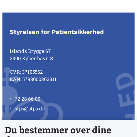
Styrelsen for Patientsikkerhed
Islands Brygge 67
2300 København S
CVR: 37105562
EAN: 5798000363311
72 28 66 00
stps@stps.dk
Du bestemmer over dine
Se alle kontaktnumre