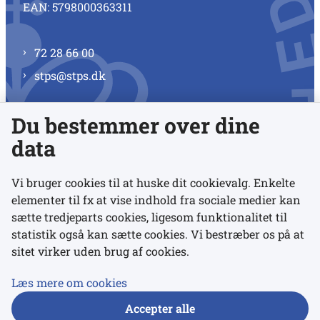
EAN: 5798000363311
72 28 66 00
stps@stps.dk
Du bestemmer over dine
Se alle kontaktnumre
data
Vi bruger cookies til at huske dit cookievalg. Enkelte
elementer til fx at vise indhold fra sociale medier kan
Links
sætte tredjeparts cookies, ligesom funktionalitet til
statistik også kan sætte cookies. Vi bestræber os på at
Udgivelser
sitet virker uden brug af cookies.
Tilgængelighedserklæring
Læs mere om cookies
Data- og privatlivspolitik
Accepter alle
Cookies