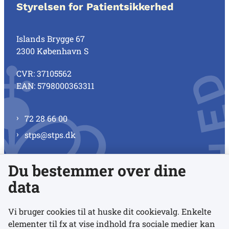
Styrelsen for Patientsikkerhed
Islands Brygge 67
2300 København S
CVR: 37105562
EAN: 5798000363311
72 28 66 00
stps@stps.dk
Du bestemmer over dine
Se alle kontaktnumre
data
Vi bruger cookies til at huske dit cookievalg. Enkelte
elementer til fx at vise indhold fra sociale medier kan
Links