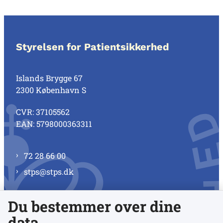
Styrelsen for Patientsikkerhed
Islands Brygge 67
2300 København S
CVR: 37105562
EAN: 5798000363311
72 28 66 00
stps@stps.dk
Du bestemmer over dine
Se alle kontaktnumre
data