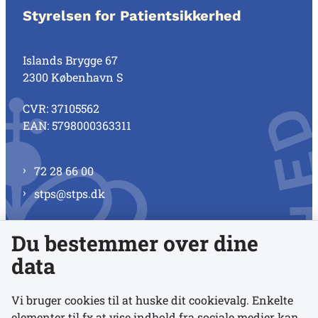
Styrelsen for Patientsikkerhed
Islands Brygge 67
2300 København S
CVR: 37105562
EAN: 5798000363311
72 28 66 00
stps@stps.dk
Du bestemmer over dine
Se alle kontaktnumre
data
Vi bruger cookies til at huske dit cookievalg. Enkelte
elementer til fx at vise indhold fra sociale medier kan