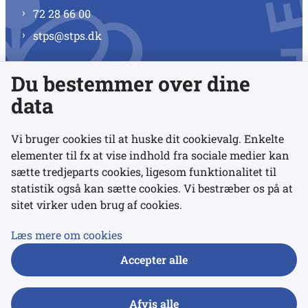
72 28 66 00
stps@stps.dk
Du bestemmer over dine
Se alle kontaktnumre
data
Vi bruger cookies til at huske dit cookievalg. Enkelte
elementer til fx at vise indhold fra sociale medier kan
Links
sætte tredjeparts cookies, ligesom funktionalitet til
statistik også kan sætte cookies. Vi bestræber os på at
sitet virker uden brug af cookies.
Udgivelser
Tilgængelighedserklæring
Læs mere om cookies
Data- og privatlivspolitik
Accepter alle
Cookies
Afvis alle